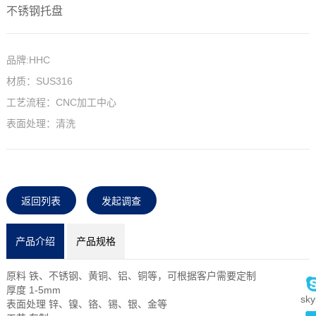
不锈钢托盘
品牌:HHC
材质：SUS316
工艺流程：CNC加工中心
表面处理：清洗
返回列表
发起调查
产品介绍
产品规格
原料 铁、不锈钢、黄铜、铝、铜等，可根据客户需要定制
厚度 1-5mm
sky
表面处理 锌、镍、铬、锡、银、金等