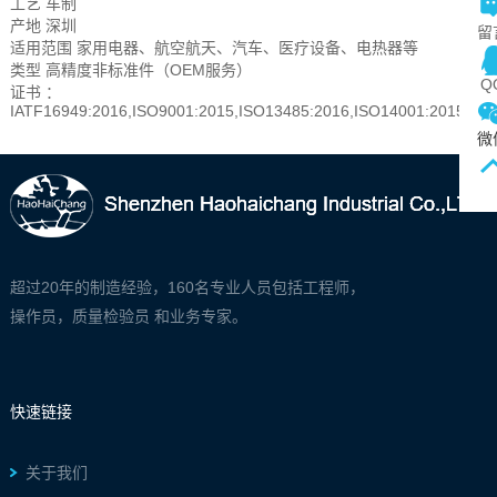
工艺 车制
产地 深圳
留
适用范围 家用电器、航空航天、汽车、医疗设备、电热器等
类型 高精度非标准件（OEM服务）
Q
证书 ：
IATF16949:2016,ISO9001:2015,ISO13485:2016,ISO14001:2015,AS
微
超过20年的制造经验，160名专业人员包括工程师，
操作员，质量检验员 和业务专家。
快速链接
关于我们